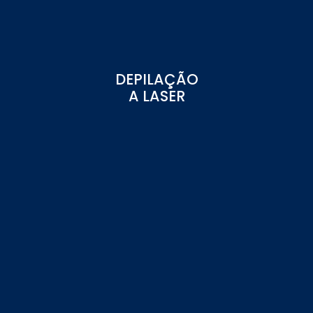
É uma ação de formação onde se lecciona a utilização
de um equipamento que visa o tratamento de
eliminação de derrames de pequeno calibre, e também
o tratamento de fungos e micoses nas unhas.
DEPILAÇÃO
A LASER
+ INFORMAÇÕES