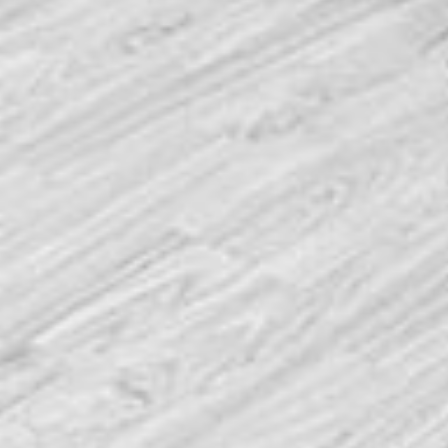
É uma ação de formação onde se lecciona a utilização
de um equipamento que permite o tratamento de
depilação definitiva, que visa a eliminação do pelo,
sendo dividida em Diodo, Triwave, fourwave, IPL e
técnicas avançadas.
+ INFORMAÇÕES